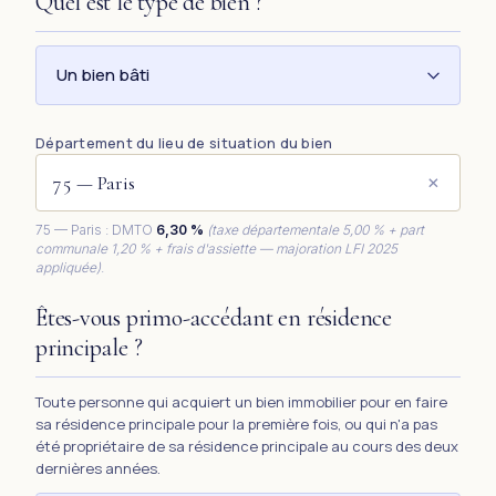
Quel est le type de bien ?
Un bien bâti
Département du lieu de situation du bien
×
75
—
Paris
: DMTO
6,30 %
(taxe départementale 5,00 % + part
communale 1,20 % + frais d'assiette — majoration LFI 2025
appliquée)
.
Êtes-vous primo-accédant en résidence
principale ?
Toute personne qui acquiert un bien immobilier pour en faire
sa résidence principale pour la première fois, ou qui n'a pas
été propriétaire de sa résidence principale au cours des deux
dernières années.