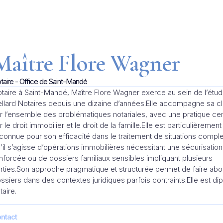
étude
Les expertises
La négociation
Ressources
International
Maître Flore Wagner
taire - Office de Saint-Mandé
taire à Saint-Mandé, Maître Flore Wagner exerce au sein de l’étu
llard Notaires depuis une dizaine d’années.Elle accompagne sa cl
r l’ensemble des problématiques notariales, avec une pratique ce
r le droit immobilier et le droit de la famille.Elle est particulièrement
connue pour son efficacité dans le traitement de situations compl
’il s’agisse d’opérations immobilières nécessitant une sécurisation
nforcée ou de dossiers familiaux sensibles impliquant plusieurs
rties.Son approche pragmatique et structurée permet de faire abou
ssiers dans des contextes juridiques parfois contraints.Elle est d
taire.
ntact