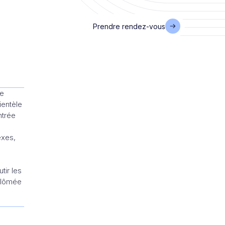
Prendre rendez-vous
de
ientèle
ntrée
exes,
tir les
iplômée