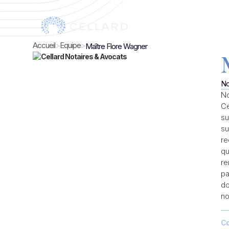
L'
Accueil
>
Equipe
>
Maître Flore Wagner
No
No
Ce
su
su
re
qu
re
pa
do
no
Co