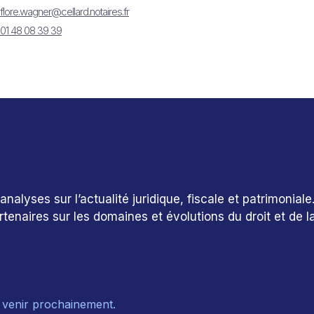
flore.wagner@cellard.notaires.fr
01 48 08 39 39
alyses sur l’actualité juridique, fiscale et patrimoniale
tenaires sur les domaines et évolutions du droit et de la 
à venir prochainement.