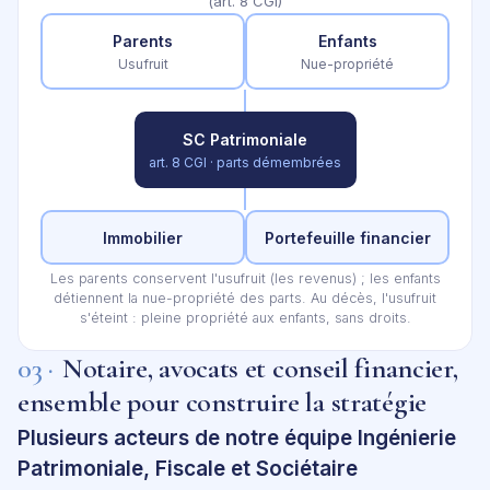
(art. 8 CGI)
Parents
Enfants
Usufruit
Nue-propriété
SC Patrimoniale
art. 8 CGI · parts démembrées
Immobilier
Portefeuille financier
Les parents conservent l'usufruit (les revenus) ; les enfants
détiennent la nue-propriété des parts. Au décès, l'usufruit
s'éteint : pleine propriété aux enfants, sans droits.
03 ·
Notaire, avocats et conseil financier,
ensemble pour construire la stratégie
Plusieurs acteurs de notre équipe Ingénierie
Patrimoniale, Fiscale et Sociétaire