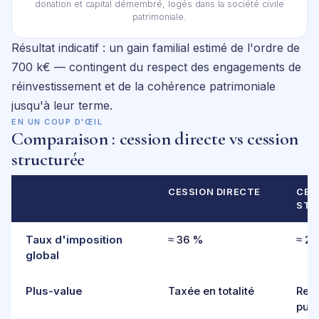
donation et capital démembré, logés dans la société civile
patrimoniale.
Résultat indicatif : un gain familial estimé de l'ordre de
700 k€ — contingent du respect des engagements de
réinvestissement et de la cohérence patrimoniale
jusqu'à leur terme.
EN UN COUP D'ŒIL
Comparaison : cession directe vs cession
structurée
CESSION DIRECTE
CES
STR
Taux d'imposition
≈ 36 %
≈ 2
global
Plus-value
Taxée en totalité
Repo
purg